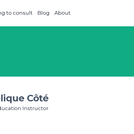
g to consult
Blog
About
lique Côté
ducation Instructor