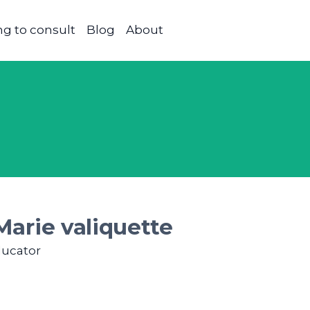
g to consult
Blog
About
arie valiquette
ucator