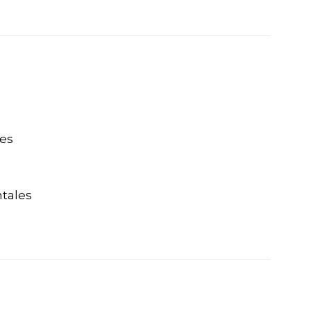
les
tales