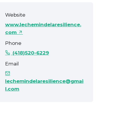
Website
www.lechemindelaresilience.
com
Phone
(418)520-6229
Email
lechemindelaresilience@gmai
l.com