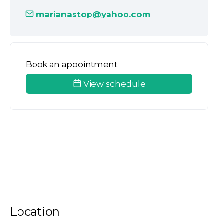
marianastop@yahoo.com
Book an appointment
View schedule
Location