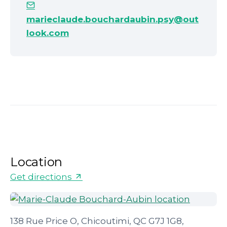
marieclaude.bouchardaubin.psy@out
look.com
Location
Get directions
138 Rue Price O, Chicoutimi, QC G7J 1G8,