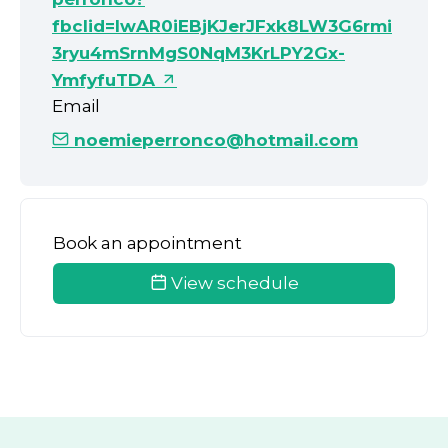
fbclid=IwAR0iEBjKJerJFxk8LW3G6rmi
3ryu4mSrnMgS0NqM3KrLPY2Gx-
YmfyfuTDA
Email
noemieperronco@hotmail.com
Book an appointment
View schedule