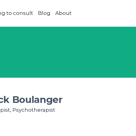
g to consult
Blog
About
ick Boulanger
pist, Psychotherapist