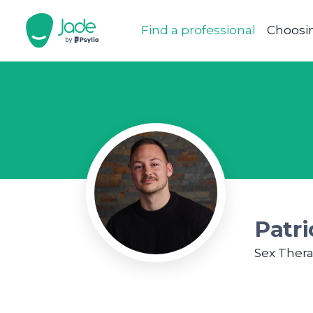
Find a professional
Choosin
Patr
Sex Thera