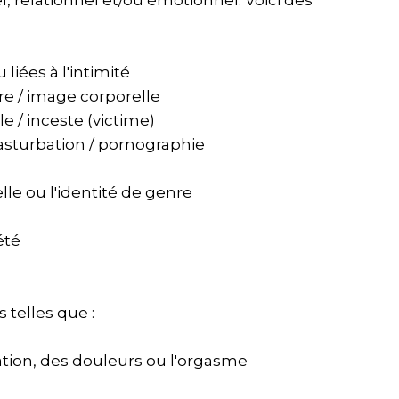
 relationnel et/ou émotionnel. Voici des
liées à l'intimité
e / image corporelle
e / inceste (victime)
masturbation / pornographie
lle ou l'identité de genre
été
 telles que :
citation, des douleurs ou l'orgasme