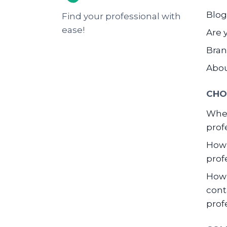
Blog
Find your professional with
ease!
Are 
Bran
Abo
CHO
When
prof
How 
prof
How 
cont
prof