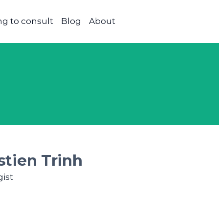
g to consult
Blog
About
stien Trinh
ist