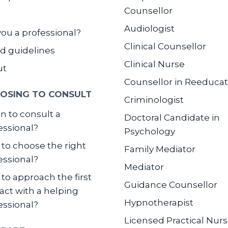
Counsellor
Audiologist
you a professional?
Clinical Counsellor
d guidelines
Clinical Nurse
ut
Counsellor in Reeducat
OSING TO CONSULT
Criminologist
 to consult a
Doctoral Candidate in
essional?
Psychology
to choose the right
Family Mediator
essional?
Mediator
to approach the first
Guidance Counsellor
act with a helping
Hypnotherapist
essional?
Licensed Practical Nur