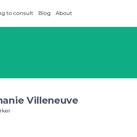
g to consult
Blog
About
hanie Villeneuve
rker