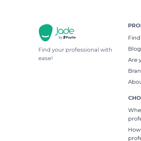
PRO
Find
Blog
Find your professional with
ease!
Are 
Bran
Abo
CHO
When
prof
How 
prof