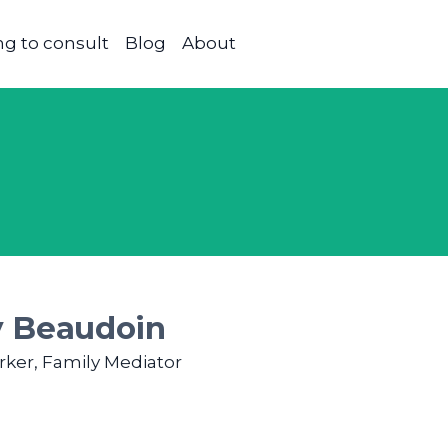
g to consult
Blog
About
y Beaudoin
rker, Family Mediator