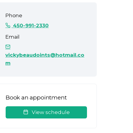
Phone
450-991-2330
Email
vickybeaudoints@hotmail.co
m
Book an appointment
View schedule