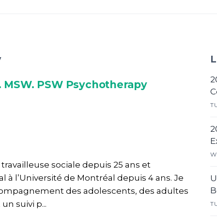
v
L
2
). MSW. PSW Psychotherapy
C
T
2
E
W
travailleuse sociale depuis 25 ans et
al à l’Université de Montréal depuis 4 ans. Je
U
B
compagnement des adolescents, des adultes
un suivi p...
T