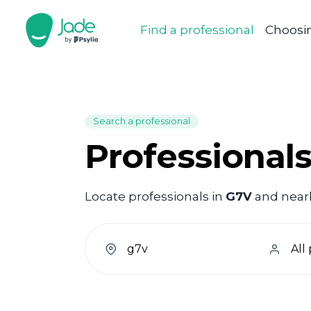
Find a professional
Choosin
Search a professional
Professionals
Locate professionals in
G7V
and nearb
welcome.search.find.subtitle