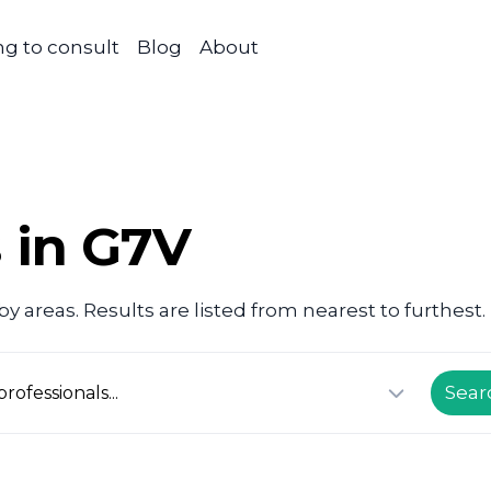
g to consult
Blog
About
 in G7V
y areas. Results are listed from nearest to furthest.
Sear