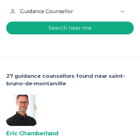
welcome.search.find.subtitle
Search near me
27 guidance counsellors found near saint-
bruno-de-montarville
Eric Chamberland