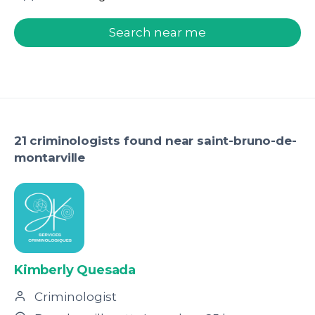
welcome.search.find.subtitle
Search near me
21 criminologists found near saint-bruno-de-
montarville
Kimberly Quesada
Criminologist