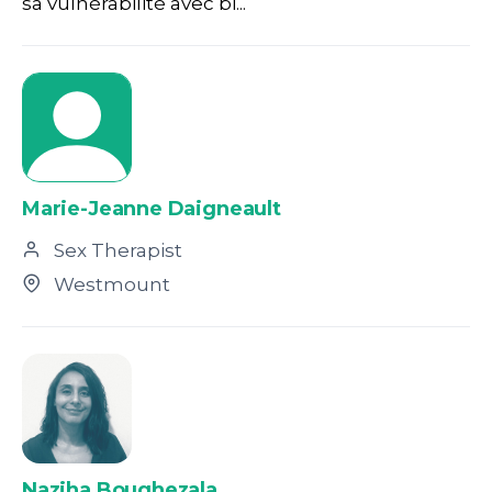
sa vulnérabilité avec bi...
Marie-Jeanne Daigneault
Sex Therapist
Westmount
Naziha Boughezala