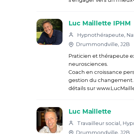
s'engager vers un mieux-êt
Luc Maillette IPHM
Hypnothérapeute, Naturopathe, T
Drummondville
, J2B
Praticien et thérapeute ex
neurosciences.
Coach en croissance pers
gestion du changement. P
détails sur www.LucMaillet
Luc Maillette
Travailleur social, Hypnothérapeute, N
Drummondville
, J2B