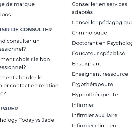
ge de marque
Conseiller en services
adaptés
opos
Conseiller pédagogiqu
ISIR DE CONSULTER
Criminologue
d consulter un
Doctorant en Psycholo
essionnel?
Éducateur spécialisé
ent choisir le bon
Enseignant
essionnel?
Enseignant ressource
ment aborder le
Ergothérapeute
ier contact en relation
de?
Hypnothérapeute
Infirmier
PARER
Infirmier auxiliaire
hology Today vs Jade
Infirmier clinicien