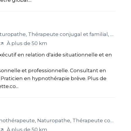
re global....
hérapeute conjugal et familial, Thérapeute en relation d’aide
À plus de 50 km
écutif en relation d'aide situationnelle et en
onnelle et professionnelle. Consultant en
raticien en hypnothérapie brève. Plus de
te.co...
aturopathe, Thérapeute conjugal et familial, Thérapeute en relation d’aide
À plus de 50 km