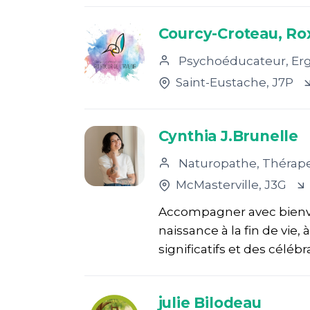
Courcy-Croteau, R
Psychoéducateur, Ergothérapeute, Intervenant psychosocia
Saint-Eustache
, J7P
Cynthia J.Brunelle
Naturopathe, Thérapeu
McMasterville
, J3G
Accompagner avec bienvei
naissance à la fin de vie,
significatifs et des célé
julie Bilodeau