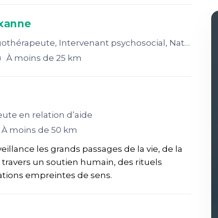
oxanne
l, Naturopathe, Orthophoniste, Technicien en travail social, Thérapeute en relation d’aide, Éducateur spécialisé
À moins de 25 km
te en relation d’aide
À moins de 50 km
llance les grands passages de la vie, de la
 à travers un soutien humain, des rituels
brations empreintes de sens.