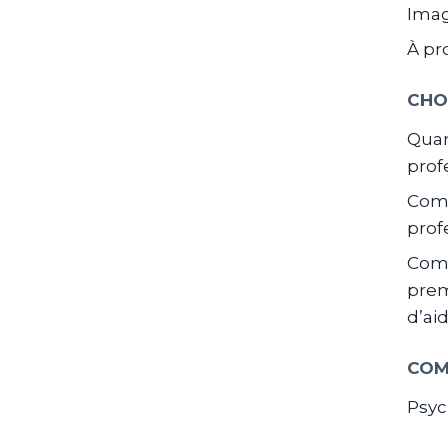
Ima
À pr
CHO
Quan
prof
Comm
prof
Com
prem
d’ai
COM
Psyc