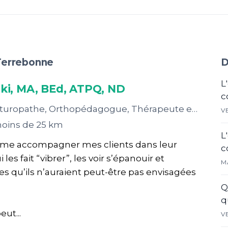
 Terrebonne
D
L
ki, MA, BEd, ATPQ, ND
c
athe, Orthopédagogue, Thérapeute en relation d’aide
V
oins de 25 km
L
J’aime accompagner mes clients dans leur
c
les fait “vibrer”, les voir s’épanouir et
M
es qu’ils n’auraient peut-être pas envisagées
Q
q
eut...
V