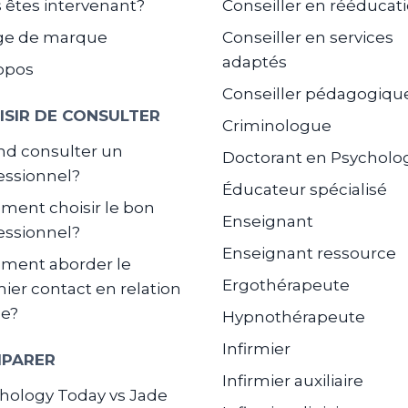
 êtes intervenant?
Conseiller en rééducat
ge de marque
Conseiller en services
adaptés
opos
Conseiller pédagogiqu
ISIR DE CONSULTER
Criminologue
d consulter un
Doctorant en Psycholo
essionnel?
Éducateur spécialisé
ent choisir le bon
Enseignant
essionnel?
Enseignant ressource
ment aborder le
Ergothérapeute
ier contact en relation
de?
Hypnothérapeute
Infirmier
PARER
Infirmier auxiliaire
hology Today vs Jade