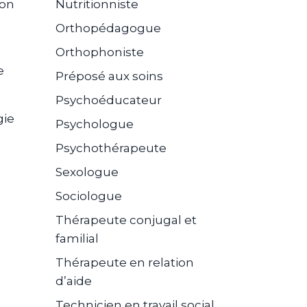
ion
Nutritionniste
Orthopédagogue
Orthophoniste
e
Préposé aux soins
Psychoéducateur
gie
Psychologue
Psychothérapeute
Sexologue
Sociologue
Thérapeute conjugal et
familial
Thérapeute en relation
d’aide
Technicien en travail social