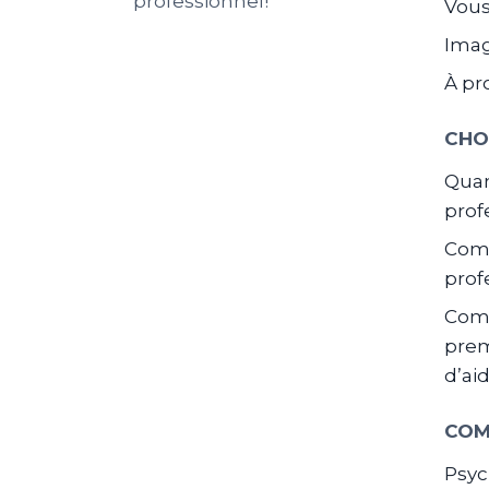
professionnel!
Vous
Ima
À pr
CHO
Quan
prof
Comm
prof
Com
prem
d’ai
COM
Psyc