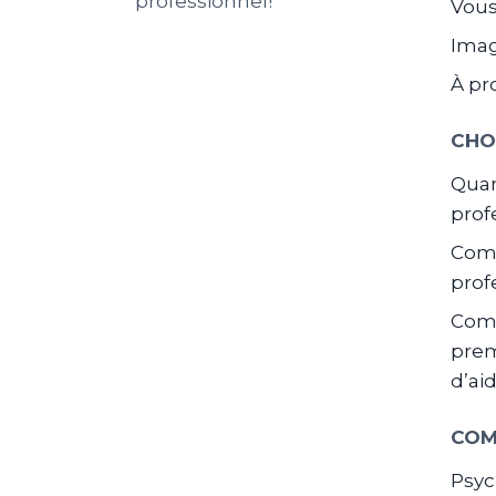
professionnel!
Vous
Ima
À pr
CHO
Quan
prof
Comm
prof
Com
prem
d’ai
COM
Psyc