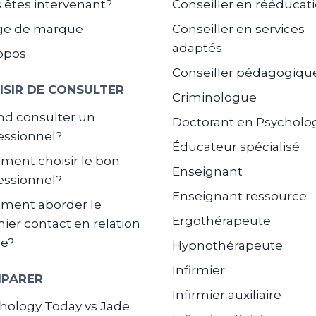
 êtes intervenant?
Conseiller en rééducat
ge de marque
Conseiller en services
adaptés
opos
Conseiller pédagogiqu
ISIR DE CONSULTER
Criminologue
d consulter un
Doctorant en Psycholo
essionnel?
Éducateur spécialisé
ent choisir le bon
Enseignant
essionnel?
Enseignant ressource
ment aborder le
Ergothérapeute
ier contact en relation
de?
Hypnothérapeute
Infirmier
PARER
Infirmier auxiliaire
hology Today vs Jade