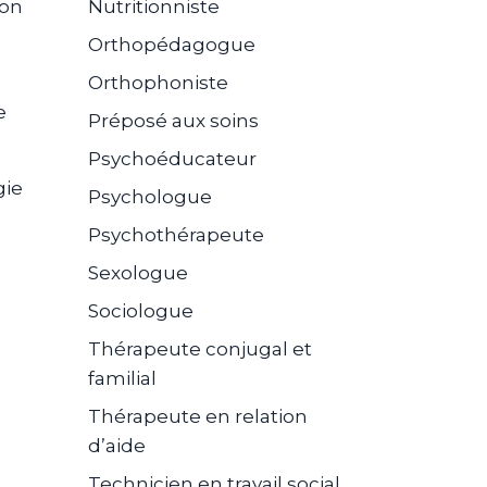
ion
Nutritionniste
Orthopédagogue
Orthophoniste
e
Préposé aux soins
Psychoéducateur
gie
Psychologue
Psychothérapeute
Sexologue
Sociologue
Thérapeute conjugal et
familial
Thérapeute en relation
d’aide
Technicien en travail social