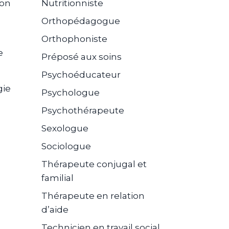
ion
Nutritionniste
Orthopédagogue
Orthophoniste
e
Préposé aux soins
Psychoéducateur
gie
Psychologue
Psychothérapeute
Sexologue
Sociologue
Thérapeute conjugal et
familial
Thérapeute en relation
d’aide
Technicien en travail social