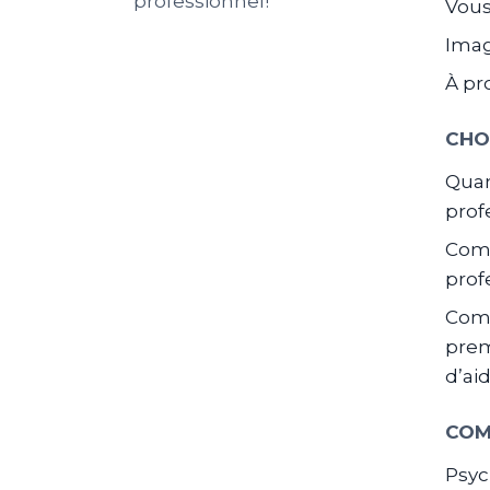
professionnel!
Vous
Ima
À pr
CHO
Quan
prof
Comm
prof
Com
prem
d’ai
COM
Psyc