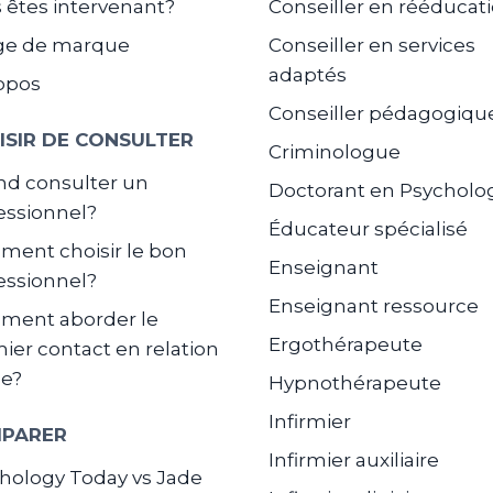
 êtes intervenant?
Conseiller en rééducat
ge de marque
Conseiller en services
adaptés
opos
Conseiller pédagogiqu
ISIR DE CONSULTER
Criminologue
d consulter un
Doctorant en Psycholo
essionnel?
Éducateur spécialisé
ent choisir le bon
Enseignant
essionnel?
Enseignant ressource
ment aborder le
Ergothérapeute
ier contact en relation
de?
Hypnothérapeute
Infirmier
PARER
Infirmier auxiliaire
hology Today vs Jade