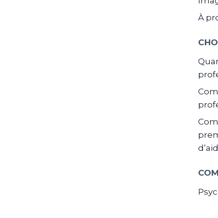
Ima
À pr
CHO
Quan
prof
Comm
prof
Com
prem
d’ai
COM
Psyc