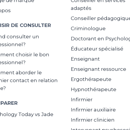
ge de marque
Conseiller en services
adaptés
opos
Conseiller pédagogiqu
ISIR DE CONSULTER
Criminologue
d consulter un
Doctorant en Psycholo
essionnel?
Éducateur spécialisé
ent choisir le bon
Enseignant
essionnel?
Enseignant ressource
ment aborder le
Ergothérapeute
ier contact en relation
de?
Hypnothérapeute
Infirmier
PARER
Infirmier auxiliaire
hology Today vs Jade
Infirmier clinicien