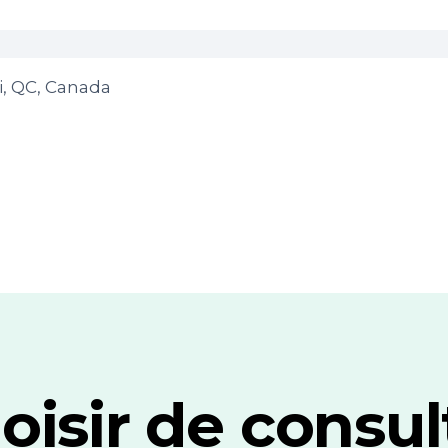
i, QC, Canada
oisir de consul