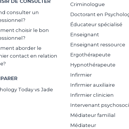
ISIR DE CONSULTER
Criminologue
d consulter un
Doctorant en Psycholo
essionnel?
Éducateur spécialisé
ent choisir le bon
Enseignant
essionnel?
Enseignant ressource
ment aborder le
Ergothérapeute
ier contact en relation
de?
Hypnothérapeute
Infirmier
PARER
Infirmier auxiliaire
hology Today vs Jade
Infirmier clinicien
Intervenant psychosoci
Médiateur familial
Médiateur