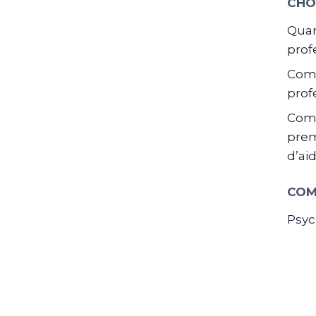
CHO
Quan
prof
Comm
prof
Com
prem
d’ai
COM
Psyc