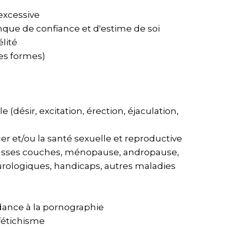
 excessive
anque de confiance et d'estime de soi
élité
ses formes)
e (désir, excitation, érection, éjaculation,
cer et/ou la santé sexuelle et reproductive
 fausses couches, ménopause, andropause,
rologiques, handicaps, autres maladies
dance à la pornographie
 fétichisme