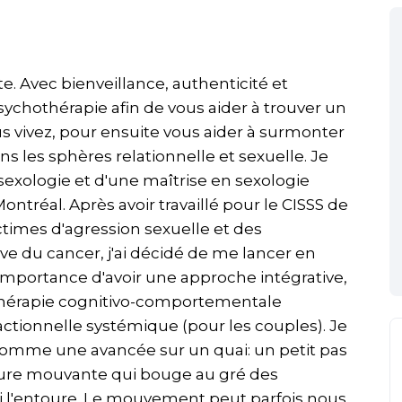
. Avec bienveillance, authenticité et
sychothérapie afin de vous aider à trouver un
us vivez, pour ensuite vous aider à surmonter
ns les sphères relationnelle et sexuelle. Je
sexologie et d'une maîtrise en sexologie
ontréal. Après avoir travaillé pour le CISSS de
ctimes d'agression sexuelle et des
e du cancer, j'ai décidé de me lancer en
l'importance d'avoir une approche intégrative,
a thérapie cognitivo-comportementale
ctionnelle systémique (pour les couples). Je
omme une avancée sur un quai: un petit pas
ucture mouvante qui bouge au gré des
l'entoure. Le mouvement peut parfois nous