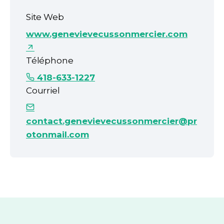
Site Web
www.genevievecussonmercier.com
Téléphone
418-633-1227
Courriel
contact.genevievecussonmercier@pr
otonmail.com