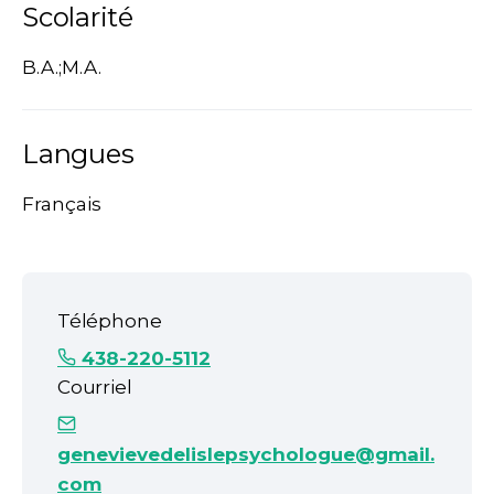
Scolarité
B.A.;M.A.
Langues
Français
Téléphone
438-220-5112
Courriel
genevievedelislepsychologue@gmail.
com