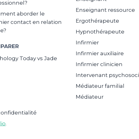
essionnel?
Enseignant ressource
ment aborder le
Ergothérapeute
ier contact en relation
de?
Hypnothérapeute
Infirmier
PARER
Infirmier auxiliaire
hology Today vs Jade
Infirmier clinicien
Intervenant psychosoci
Médiateur familial
Médiateur
confidentialité
lio
.