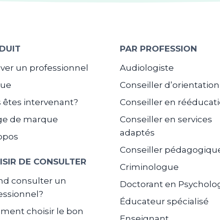
DUIT
PAR PROFESSION
ver un professionnel
Audiologiste
gue
Conseiller d’orientation
 êtes intervenant?
Conseiller en rééducat
ge de marque
Conseiller en services
adaptés
opos
Conseiller pédagogiqu
ISIR DE CONSULTER
Criminologue
d consulter un
Doctorant en Psycholo
essionnel?
Éducateur spécialisé
ent choisir le bon
Enseignant