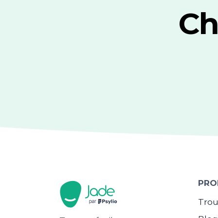
Ch
PRO
Trou