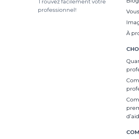
Blo
Trouvez facilement votre
professionnel!
Vous
Ima
À pr
CHO
Quan
prof
Comm
prof
Com
prem
d’ai
COM