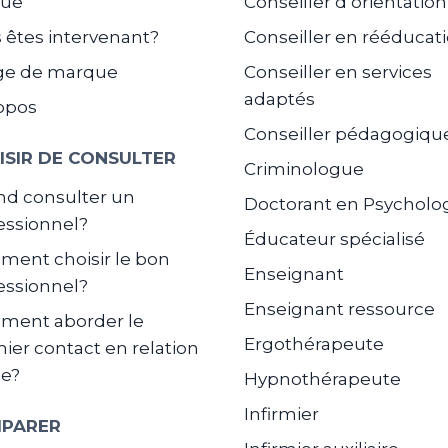
gue
Conseiller d’orientation
 êtes intervenant?
Conseiller en rééducat
ge de marque
Conseiller en services
adaptés
opos
Conseiller pédagogiqu
ISIR DE CONSULTER
Criminologue
d consulter un
Doctorant en Psycholo
essionnel?
Éducateur spécialisé
ent choisir le bon
Enseignant
essionnel?
Enseignant ressource
ment aborder le
Ergothérapeute
ier contact en relation
de?
Hypnothérapeute
Infirmier
PARER