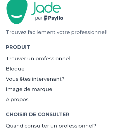
Trouvez facilement votre professionnel!
PRODUIT
Trouver un professionnel
Blogue
Vous êtes intervenant?
Image de marque
À propos
CHOISIR DE CONSULTER
Quand consulter un professionnel?