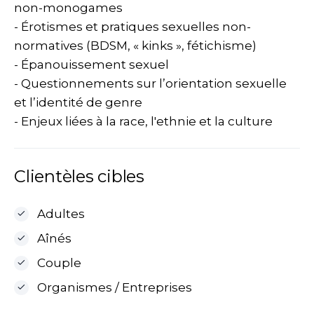
non-monogames
- Érotismes et pratiques sexuelles non-
normatives (BDSM, « kinks », fétichisme)
- Épanouissement sexuel
- Questionnements sur l’orientation sexuelle
et l’identité de genre
- Enjeux liées à la race, l'ethnie et la culture
Clientèles cibles
Adultes
Aînés
Couple
Organismes / Entreprises