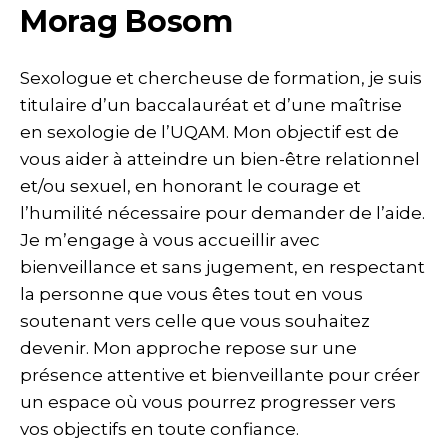
Morag Bosom
Sexologue et chercheuse de formation, je suis
titulaire d’un baccalauréat et d’une maîtrise
en sexologie de l’UQAM. Mon objectif est de
vous aider à atteindre un bien-être relationnel
et/ou sexuel, en honorant le courage et
l’humilité nécessaire pour demander de l’aide.
Je m’engage à vous accueillir avec
bienveillance et sans jugement, en respectant
la personne que vous êtes tout en vous
soutenant vers celle que vous souhaitez
devenir. Mon approche repose sur une
présence attentive et bienveillante pour créer
un espace où vous pourrez progresser vers
vos objectifs en toute confiance.