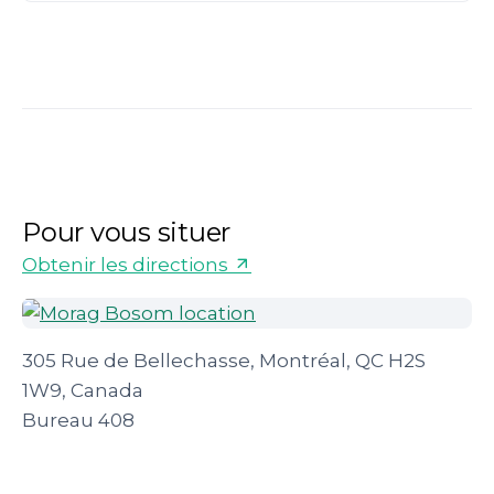
Pour vous situer
Obtenir les directions
305 Rue de Bellechasse, Montréal, QC H2S
1W9, Canada
Bureau 408