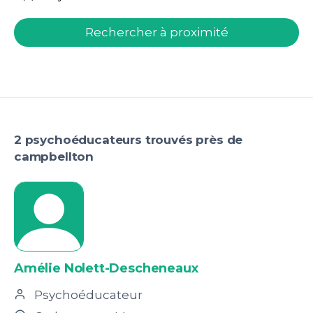
welcome.search.find.subtitle
Rechercher à proximité
2 psychoéducateurs trouvés près de
campbellton
Amélie Nolett-Descheneaux
Psychoéducateur