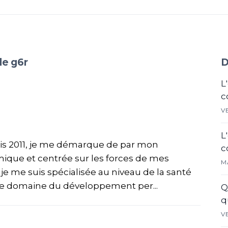
de g6r
D
L
c
V
L
uis 2011, je me démarque de par mon
c
ique et centrée sur les forces de mes
M
, je me suis spécialisée au niveau de la santé
le domaine du développement per...
Q
q
V