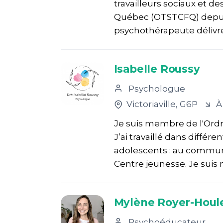
travailleurs sociaux et d
Québec (OTSTCFQ) depui
psychothérapeute délivré
Isabelle Roussy
Psychologue
Victoriaville
, G6P
À
Je suis membre de l'Ord
J’ai travaillé dans différ
adolescents : au communa
Centre jeunesse. Je suis m
Mylène Royer-Houl
Psychoéducateur