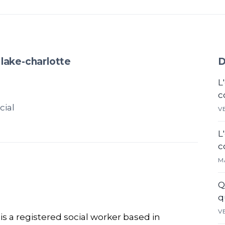
 lake-charlotte
D
L
c
cial
V
L
c
M
Q
q
V
is a registered social worker based in