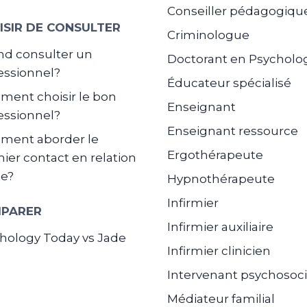
Conseiller pédagogiqu
ISIR DE CONSULTER
Criminologue
d consulter un
Doctorant en Psycholo
essionnel?
Éducateur spécialisé
ent choisir le bon
Enseignant
essionnel?
Enseignant ressource
ment aborder le
Ergothérapeute
ier contact en relation
de?
Hypnothérapeute
Infirmier
PARER
Infirmier auxiliaire
hology Today vs Jade
Infirmier clinicien
Intervenant psychosoci
Médiateur familial