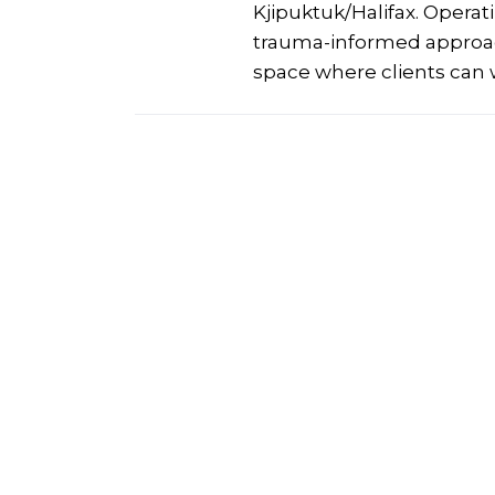
Kjipuktuk/Halifax. Operat
trauma-informed approach
space where clients can 