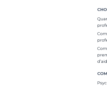
CHO
Quan
prof
Comm
prof
Com
prem
d’ai
COM
Psyc