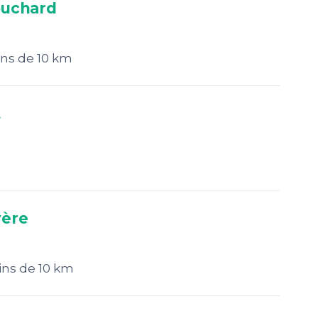
ouchard
ns de 10 km
t
yère
ns de 10 km