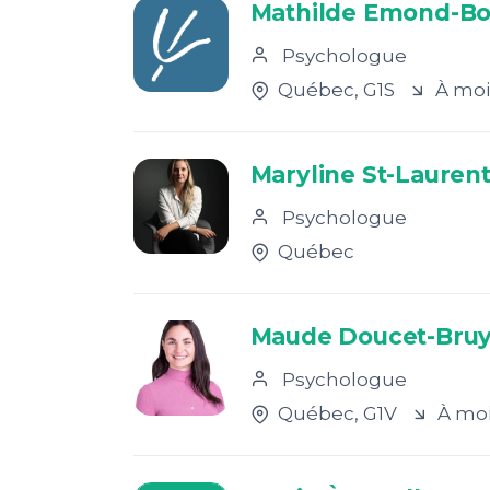
Mathilde Emond-B
Psychologue
Québec
, G1S
À moi
Maryline St-Lauren
Psychologue
Québec
Maude Doucet-Bru
Psychologue
Québec
, G1V
À moi