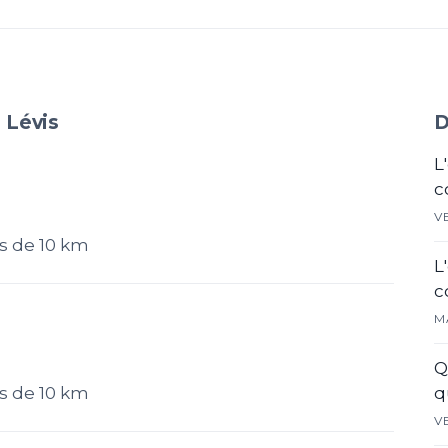
 Lévis
D
L
c
V
s de 10 km
L
c
M
Q
s de 10 km
q
V