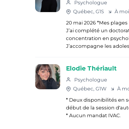
Psychologue
Québec
, G1S
À moi
20 mai 2026 *Mes plages 
J’ai complété un doctora
concentration en psycholo
J’accompagne les adolesce
Elodie Thériault
Psychologue
Québec
, G1W
À mo
* Deux disponibilités en
début de la session d'au
* Aucun mandat IVAC.