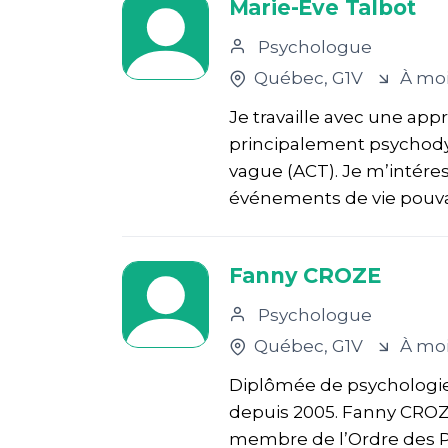
Marie-Ève Talbot
Psychologue
Québec
, G1V
À moi
Je travaille avec une appr
principalement psychod
vague (ACT). Je m’intére
événements de vie pouvant
Fanny CROZE
Psychologue
Québec
, G1V
À moi
Diplômée de psychologie 
depuis 2005. Fanny CROZE
membre de l’Ordre des 